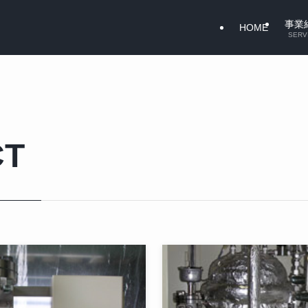
事業
HOME
SERV
CT