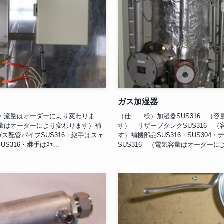
ガス加湿器
量・流量はオーダーにより変わりま
（仕 様）加湿器SUS316 （
流量はオーダーにより変わります）補
す） リザーブタンクSUS316 
ンガス配管パイプSUS316・継手はスェ
す）補機部品SUS316・SUS30
316・継手はｽｪ...
SUS316 （電気容量はオーダーに