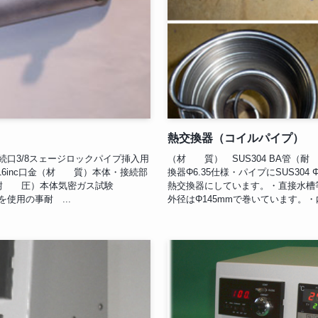
熱交換器（コイルパイプ）
続口3/8スェージロックパイプ挿入用
（材 質） SUS304 BA管（耐 
16inc口金（材 質）本体・接続部
換器Φ6.35仕様・パイプにSUS304 Φ
6（耐 圧）本体気密ガス試験
熱交換器にしています。・直接水槽
を使用の事耐 ...
外径はΦ145mmで巻いています。・