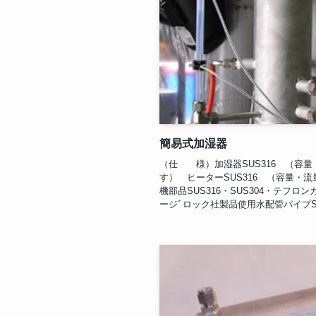
簡易式加湿器
（仕 様）加湿器SUS316 （容
す） ヒーターSUS316 （容量・
機部品SUS316・SUS304・テフロ
ージﾞロック社製品使用水配管パイプSUS