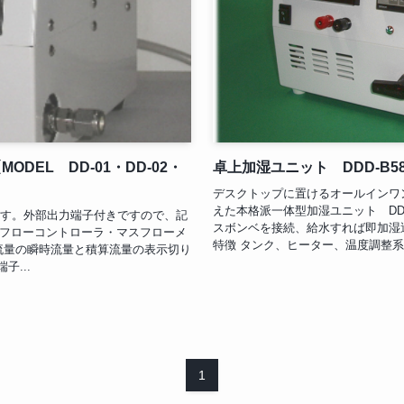
DEL DD-01・DD-02・
卓上加湿ユニット DDD-B5
デスクトップに置けるオールインワ
えた本格派一体型加湿ユニット D
します。外部出力端子付きですので、記
スボンベを接続、給水すれば即加湿運
フローコントローラ・マスフローメ
特徴 タンク、ヒーター、温度調整系、
ガス流量の瞬時流量と積算流量の表示切り
子...
1