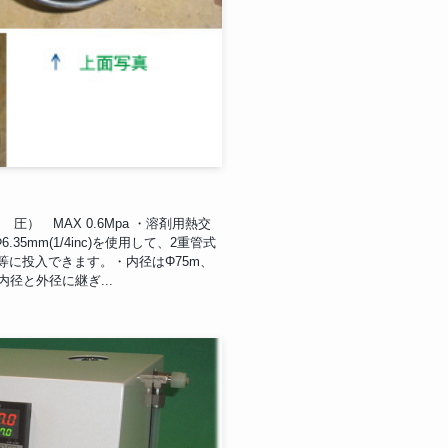
圧） MAX 0.6Mpa ・溶剤用熱交
6.35mm(1/4inc)を使用して、2重管式
等に投入できます。・内径はΦ75m、
内径と外径に継ぎ...