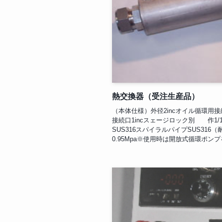
熱交換器（受注生産品）
（本体仕様）外径2incオイル循環用接
接続口1incスェージロック別 作1/
SUS316スパイラルパイプSUS31
0.95Mpa※使用時は開放式循環ポンプ